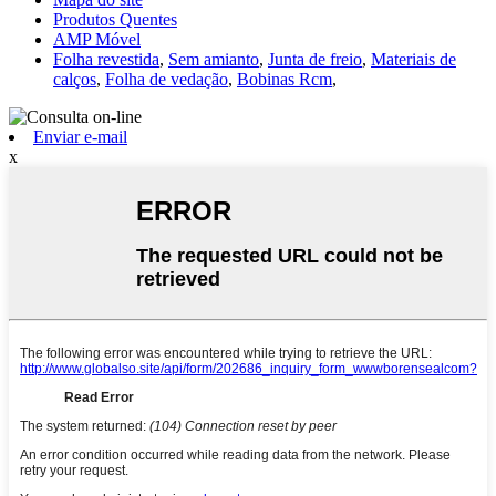
Produtos Quentes
AMP Móvel
Folha revestida
,
Sem amianto
,
Junta de freio
,
Materiais de
calços
,
Folha de vedação
,
Bobinas Rcm
,
Enviar e-mail
x