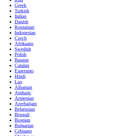
Greek
Turkish
Italian
Danish
Romanian
Indonesian
Czech
Afrikaans
Swedish
Polish
Basque
Catalan
Esperanto
Hindi
Lao
Albanian
Amharic
Armenian
Azerbaijani
Belarusian
Bengali
Bosnian
Bulgarian
Cebuano