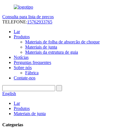
Consulta para lista de preços
TELEFONE:
15762933765
Lar
Produtos
Materiais de folha de absorção de choque
Materiais de junta
Materiais da estrutura de guia
Notícias
Perguntas frequentes
Sobre nós
Fábrica
Contate-nos
English
Lar
Produtos
Materiais de junta
Categorias