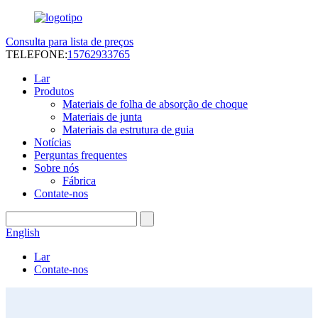
Consulta para lista de preços
TELEFONE:
15762933765
Lar
Produtos
Materiais de folha de absorção de choque
Materiais de junta
Materiais da estrutura de guia
Notícias
Perguntas frequentes
Sobre nós
Fábrica
Contate-nos
English
Lar
Contate-nos