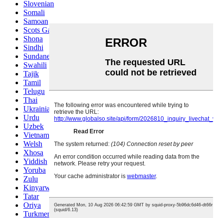
Slovenian
Somali
Samoan
Scots Gaelic
Shona
Sindhi
Sundanese
Swahili
Tajik
Tamil
Telugu
Thai
Ukrainian
Urdu
Uzbek
Vietnamese
Welsh
Xhosa
Yiddish
Yoruba
Zulu
Kinyarwanda
Tatar
Oriya
Turkmen