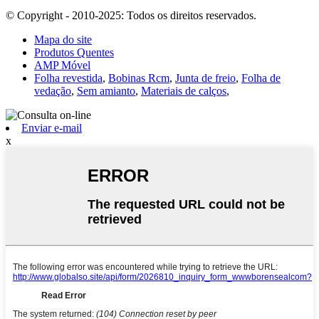
© Copyright - 2010-2025: Todos os direitos reservados.
Mapa do site
Produtos Quentes
AMP Móvel
Folha revestida
,
Bobinas Rcm
,
Junta de freio
,
Folha de
vedação
,
Sem amianto
,
Materiais de calços
,
Enviar e-mail
x